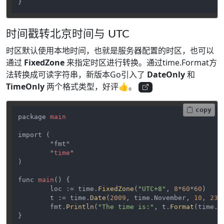
}
时间戳转北京时间与 UTC
时区默认使用本地时间，也就是服务器配置的时区，也可以
通过
FixedZone
来指定时区进行转换。通过time.Format方
法转换成可读字符串，新版本Go引入了
DateOnly
和
TimeOnly
两个格式类型，好评👍。
copy
package 
main
import (

	"fmt"

	"
time
"

)

func 
main
() {

	loc := time.
FixedZone
(
"UTC+8"
, 
8
*
60
*
60
)

	t := time.
Date
(
2009
, time.November, 
10
, 
23
,
	fmt.
Println
(
"The time is:"
, t.
Format
(time.RF
}