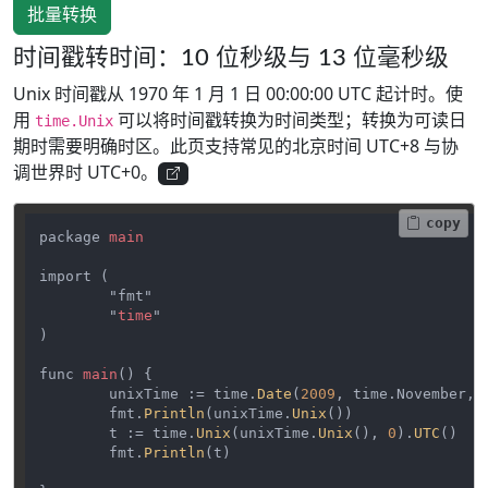
批量转换
时间戳转时间：10 位秒级与 13 位毫秒级
Unix 时间戳从 1970 年 1 月 1 日 00:00:00 UTC 起计时。使
用
可以将时间戳转换为时间类型；转换为可读日
time.Unix
期时需要明确时区。此页支持常见的北京时间 UTC+8 与协
调世界时 UTC+0。
copy
package 
main
import (

	"fmt"

	"
time
"

)

func 
main
() {

	unixTime := time.
Date
(
2009
, time.November, 
	fmt.
Println
(unixTime.
Unix
())

	t := time.
Unix
(unixTime.
Unix
(), 
0
).
UTC
()

	fmt.
Println
(t)
