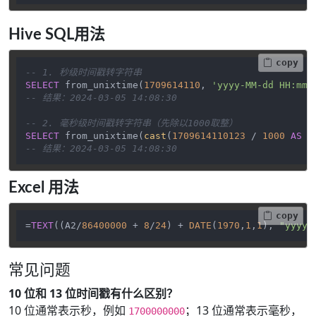
Hive SQL用法
copy
-- 1. 秒级时间戳转字符串
SELECT
 from_unixtime(
1709614110
, 
'yyyy-MM-dd HH:mm:
-- 结果：2024-03-05 14:08:30
-- 2. 毫秒级时间戳转字符串（先除以1000取整）
SELECT
 from_unixtime(
cast
(
1709614110123
/
1000
AS
B
-- 结果：2024-03-05 14:08:30
Excel 用法
copy
=
TEXT
((A2/
86400000
 + 
8
/
24
) + 
DATE
(
1970
,
1
,
1
), 
"yyyy-
常见问题
10 位和 13 位时间戳有什么区别？
10 位通常表示秒，例如
；13 位通常表示毫秒，
1700000000