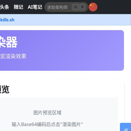
头条
随记
AI笔记
K
kills.sh
渲染器
预览渲染效果
预览
图片预览区域
输入Base64编码后点击"渲染图片"