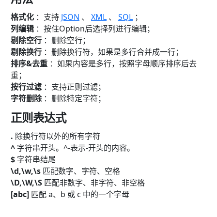
格式化
：支持
JSON
、
XML
、
SQL
；
列编辑
：按住Option后选择列进行编辑；
剔除空行
：删除空行；
剔除换行
：删除换行符，如果是多行合并成一行；
排序&去重
：如果内容是多行，按照字母顺序排序后去
重；
按行过滤
：支持正则过滤；
字符删除
：删除特定字符；
正则表达式
.
除换行符以外的所有字符
^
字符串开头。^-表示-开头的内容。
$
字符串结尾
\d,\w,\s
匹配数字、字符、空格
\D,\W,\S
匹配非数字、非字符、非空格
[abc]
匹配 a、b 或 c 中的一个字母
[a-z]
匹配 a 到 z 中的一个字母