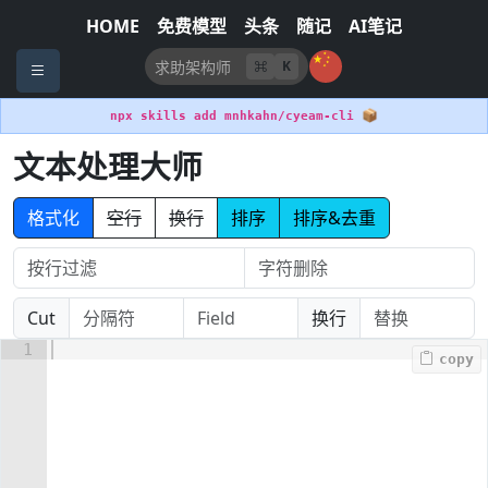
HOME
免费模型
头条
随记
AI笔记
K
📦
npx skills add mnhkahn/cyeam-cli
文本处理大师
格式化
空行
换行
排序
排序&去重
Cut
换行
1
copy