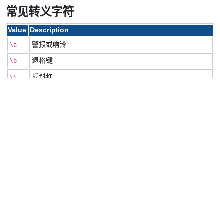
常见转义字符
Value
Description
警报或响铃
\a
退格键
\b
反斜杠
\\
水平制表符（英文原词也可表述为 “Horizontal tab”）
\t
换行（或新行）
\n
换页
\f
回车
\r
垂直制表符
\v
单引号（仅用于符文字面量中）
\'
双引号（仅用于字符串字面量中）
\"
Powerd by
gogogo
. © Cyeam 2026.