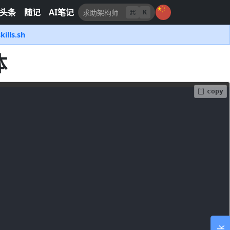
头条
随记
AI笔记
K
kills.sh
体
copy