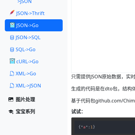
>JSON
JSON->Thrift
JSON->Go
JSON->SQL
SQL->Go
cURL->Go
XML->Go
只需提供JSON原始数据，实
XML->JSON
生成的代码是在dto包，结构
图片处理
基于代码包github.com/Ch
宝宝系列
试试：
{"
a
":
1
}